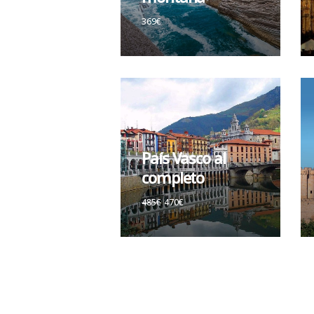
369€
País Vasco al
completo
485€
470€