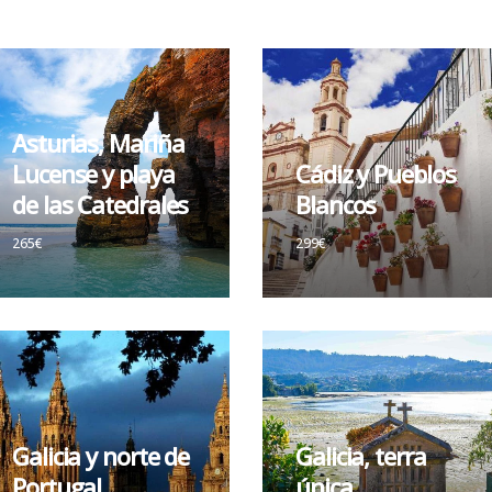
Asturias, Mariña
Lucense y playa
Cádiz y Pueblos
de las Catedrales
Blancos
265€
299€
Galicia y norte de
Galicia, terra
Portugal
única