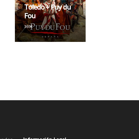
Toledo + Puy du
Fou
369€