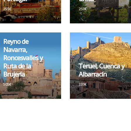
255€
250€
Reyno de
Navarra,
Roncesvalles y
Ruta de la
Teruel, Cuenca y
Brujería
Albarracín
505€
339€