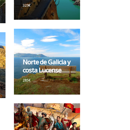
329€
Norte de Galicia y
costa Lucense
285€