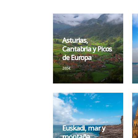
Asturias,
Cantabria y Picos
de Europa
265€
Euskadi, mar y
montaña