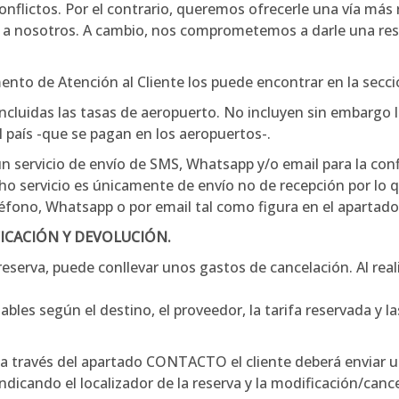
onflictos. Por el contrario, queremos ofrecerle una vía más 
a nosotros. A cambio, nos comprometemos a darle una respu
nto de Atención al Cliente los puede encontrar en la secci
incluidas las tasas de aeropuerto. No incluyen sin embargo 
el país -que se pagan en los aeropuertos-.
ervicio de envío de SMS, Whatsapp y/o email para la confi
cho servicio es únicamente de envío no de recepción por lo q
léfono, Whatsapp o por email tal como figura en el apart
ICACIÓN Y DEVOLUCIÓN.
eserva, puede conllevar unos gastos de cancelación. Al realiz
bles según el destino, el proveedor, la tarifa reservada y la
 a través del apartado CONTACTO el cliente deberá enviar u
ndicando el localizador de la reserva y la modificación/can