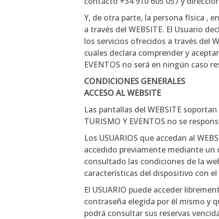
contacto +34 910 605 057 y direcció
Y, de otra parte, la persona física ,
a través del WEBSITE. El Usuario dec
los servicios ofrecidos a través del 
cuales declara comprender y acepta
EVENTOS no será en ningún caso resp
CONDICIONES GENERALES
ACCESO AL WEBSITE
Las pantallas del WEBSITE soportan l
TURISMO Y EVENTOS no se responsabi
Los USUARIOS que accedan al WEBSIT
accedido previamente mediante un di
consultado las condiciones de la web 
características del dispositivo con el
El USUARIO puede acceder libremente 
contraseña elegida por él mismo y qu
podrá consultar sus reservas vencidas