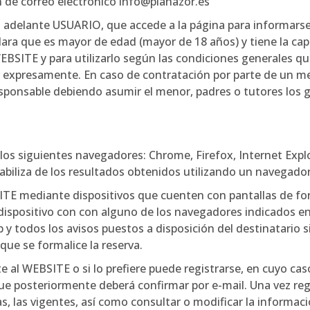
n de correo electrónico info@planazor.es
 en adelante USUARIO, que accede a la página para informarse
lara que es mayor de edad (mayor de 18 años) y tiene la cap
WEBSITE y para utilizarlo según las condiciones generales qu
r expresamente. En caso de contratación por parte de un
onsable debiendo asumir el menor, padres o tutores los ga
os siguientes navegadores: Chrome, Firefox, Internet Explo
liza de los resultados obtenidos utilizando un navegador 
E mediante dispositivos que cuenten con pantallas de fo
spositivo con con alguno de los navegadores indicados en 
y todos los avisos puestos a disposición del destinatario si
 que se formalice la reserva.
al WEBSITE o si lo prefiere puede registrarse, en cuyo caso
e posteriormente deberá confirmar por e-mail. Una vez regi
, las vigentes, así como consultar o modificar la información