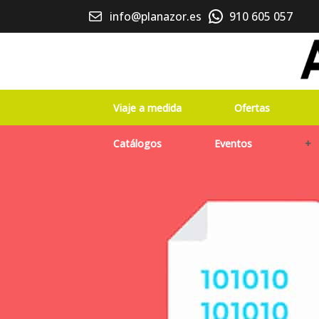
info@planazor.es
910 605 057
Viaje a medida
Ofertas
Catálogos
Eventos
+