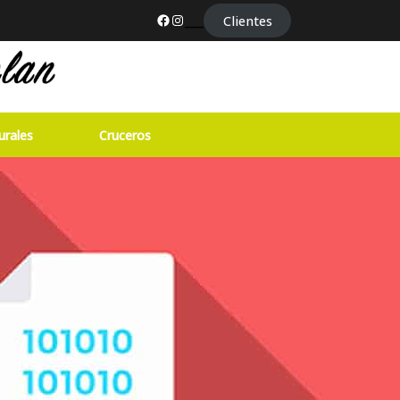
Facebook
Instagram
___
Clientes
urales
Cruceros