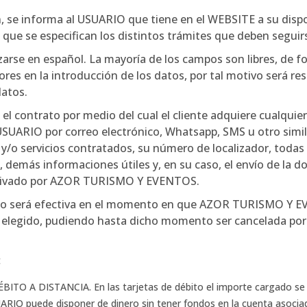
ón, se informa al USUARIO que tiene en el WEBSITE a su di
que se especifican los distintos trámites que deben seguirse
izarse en español. La mayoría de los campos son libres, de
rrores en la introducción de los datos, por tal motivo será 
datos.
l contrato por medio del cual el cliente adquiere cualquier 
SUARIO por correo electrónico, Whatsapp, SMS u otro simila
y/o servicios contratados, su número de localizador, todas l
 demás informaciones útiles y, en su caso, el envío de la d
chivado por AZOR TURISMO Y EVENTOS.
ólo será efectiva en el momento en que AZOR TURISMO Y E
o elegido, pudiendo hasta dicho momento ser cancelada p
:
O A DISTANCIA. En las tarjetas de débito el importe cargado se 
SUARIO puede disponer de dinero sin tener fondos en la cuenta asoci