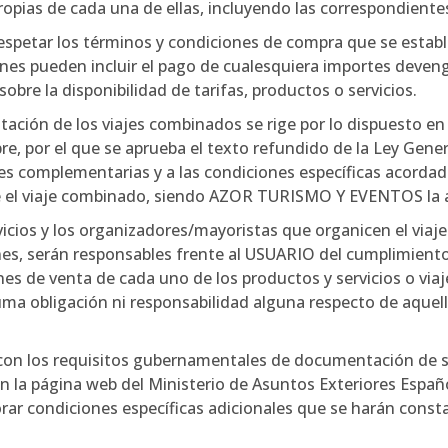
opias de cada una de ellas, incluyendo las correspondiente
espetar los términos y condiciones de compra que se establ
iones pueden incluir el pago de cualesquiera importes deve
obre la disponibilidad de tarifas, productos o servicios.
ación de los viajes combinados se rige por lo dispuesto en 
re, por el que se aprueba el texto refundido de la Ley Gener
es complementarias y a las condiciones específicas acorda
 el viaje combinado, siendo AZOR TURISMO Y EVENTOS la ag
icios y los organizadores/mayoristas que organicen el viaj
nes, serán responsables frente al USUARIO del cumplimiento 
nes de venta de cada uno de los productos y servicios o vi
bligación ni responsabilidad alguna respecto de aquello
r con los requisitos gubernamentales de documentación de sa
 la página web del Ministerio de Asuntos Exteriores Españ
 condiciones específicas adicionales que se harán consta