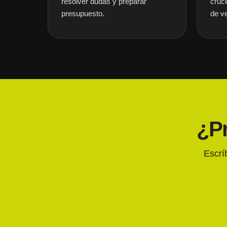
resolver dudas y preparar
cruce
presupuesto.
de v
¿Pr
Escrí