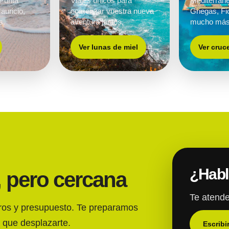
 Punta
Viajes únicos para
Mediterráne
auricio,
comenzar vuestra nueva
Griegas, Fi
s.
aventura juntos.
mucho más
Ver lunas de miel
Ver cruc
¿Hab
, pero cercana
Te atende
eros y presupuesto. Te preparamos
 que desplazarte.
Escribi