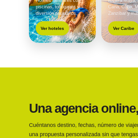
Hoteles familiares con
Riviera Maya,
piscinas, toboganes y
Cana, Cuba, M
diversión para niños.
Zanzíbar y má
Ver hoteles
Ver Caribe
Una agencia online
Cuéntanos destino, fechas, número de viaj
una propuesta personalizada sin que tengas