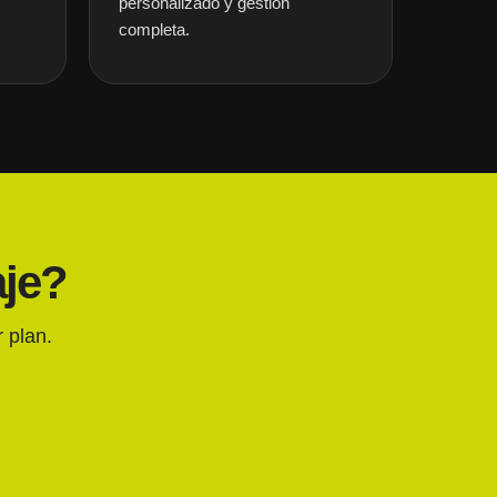
personalizado y gestión
completa.
aje?
 plan.