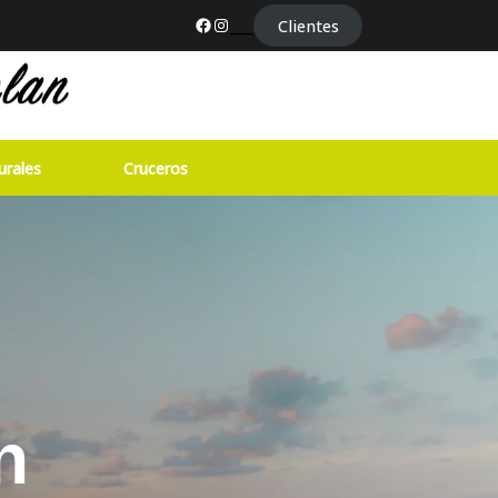
Facebook
Instagram
___
Clientes
urales
Cruceros
n